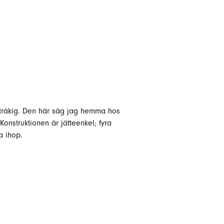
är tråkig. Den här såg jag hemma hos
onstruktionen är jätteenkel; fyra
va ihop.