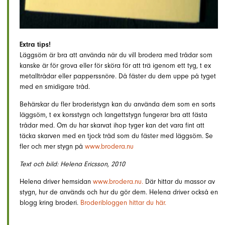
Extra tips!
Läggsöm är bra att använda när du vill brodera med trådar som
kanske är för grova eller för sköra för att trä igenom ett tyg, t ex
metalltrådar eller papperssnöre. Då fäster du dem uppe på tyget
med en smidigare tråd.
Behärskar du fler broderistygn kan du använda dem som en sorts
läggsöm, t ex korsstygn och langettstygn fungerar bra att fästa
trådar med. Om du har skarvat ihop tyger kan det vara fint att
täcka skarven med en tjock tråd som du fäster med läggsöm. Se
fler och mer stygn på
www.brodera.nu
Text och bild: Helena Ericsson, 2010
Helena driver hemsidan
www.brodera.nu.
Där hittar du massor av
stygn, hur de används och hur du gör dem. Helena driver också en
blogg kring broderi.
Broderibloggen hittar du här.