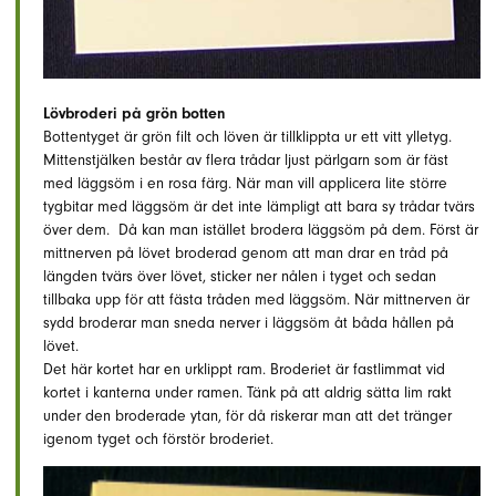
Lövbroderi på grön botten
Bottentyget är grön filt och löven är tillklippta ur ett vitt ylletyg.
Mittenstjälken består av flera trådar ljust pärlgarn som är fäst
med läggsöm i en rosa färg. När man vill applicera lite större
tygbitar med läggsöm är det inte lämpligt att bara sy trådar tvärs
över dem. Då kan man istället brodera läggsöm på dem. Först är
mittnerven på lövet broderad genom att man drar en tråd på
längden tvärs över lövet, sticker ner nålen i tyget och sedan
tillbaka upp för att fästa tråden med läggsöm. När mittnerven är
sydd broderar man sneda nerver i läggsöm åt båda hållen på
lövet.
Det här kortet har en urklippt ram. Broderiet är fastlimmat vid
kortet i kanterna under ramen. Tänk på att aldrig sätta lim rakt
under den broderade ytan, för då riskerar man att det tränger
igenom tyget och förstör broderiet.