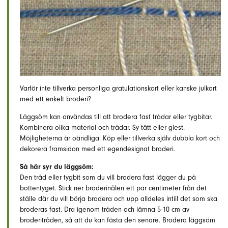
Varför inte tillverka personliga gratulationskort eller kanske julkort
med ett enkelt broderi?
Läggsöm kan användas till att brodera fast trådar eller tygbitar.
Kombinera olika material och trådar. Sy tätt eller glest.
Möjligheterna är oändliga. Köp eller tillverka själv dubbla kort och
dekorera framsidan med ett egendesignat broderi.
Så här syr du läggsöm:
Den tråd eller tygbit som du vill brodera fast lägger du på
bottentyget. Stick ner broderinålen ett par centimeter från det
ställe där du vill börja brodera och upp alldeles intill det som ska
broderas fast. Dra igenom tråden och lämna 5-10 cm av
broderitråden, så att du kan fästa den senare. Brodera läggsöm