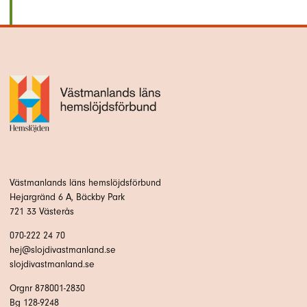
Västmanlands läns hemslöjdsförbund
Hejargränd 6 A, Bäckby Park
721 33 Västerås
070-222 24 70
hej@slojdivastmanland.se
slojdivastmanland.se
Orgnr 878001-2830
Bg 128-9248