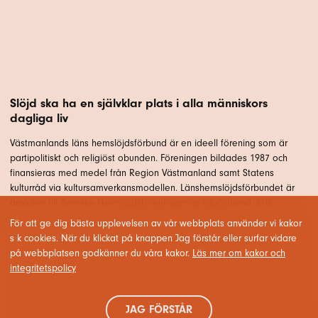
Slöjd ska ha en självklar plats i alla människors
dagliga liv
Västmanlands läns hemslöjdsförbund är en ideell förening som är
partipolitiskt och religiöst obunden. Föreningen bildades 1987 och
finansieras med medel från Region Västmanland samt Statens
kulturråd via kultursamverkansmodellen. Länshemslöjdsförbundet är
ansluten till Svenska Hemslöjdsföreningarnas Riksförbund, SHR.
För att ge dig bästa upplevelsen av vår webbplats använder vi kakor
s k cookies. När du klickat på knappen Jag förstår eller surfar vidare
på webbplatsen godkänner du våra kakor.
Läs mer om kakor och
integritetspolicy
JAG FÖRSTÅR