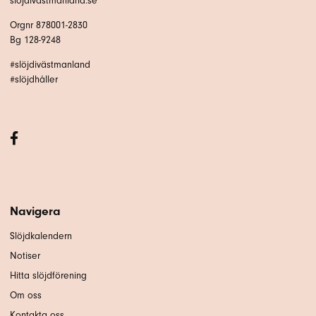
slojdivastmanland.se
Orgnr 878001-2830
Bg 128-9248
#slöjdivästmanland
#slöjdhåller
Navigera
Slöjdkalendern
Notiser
Hitta slöjdförening
Om oss
Kontakta oss