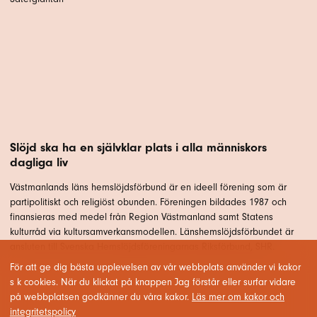
Slöjd ska ha en självklar plats i alla människors
dagliga liv
Västmanlands läns hemslöjdsförbund är en ideell förening som är
partipolitiskt och religiöst obunden. Föreningen bildades 1987 och
finansieras med medel från Region Västmanland samt Statens
kulturråd via kultursamverkansmodellen. Länshemslöjdsförbundet är
ansluten till Svenska Hemslöjdsföreningarnas Riksförbund, SHR.
För att ge dig bästa upplevelsen av vår webbplats använder vi kakor
s k cookies. När du klickat på knappen Jag förstår eller surfar vidare
på webbplatsen godkänner du våra kakor.
Läs mer om kakor och
integritetspolicy