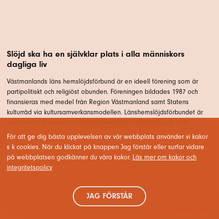
Slöjd ska ha en självklar plats i alla människors
dagliga liv
Västmanlands läns hemslöjdsförbund är en ideell förening som är
partipolitiskt och religiöst obunden. Föreningen bildades 1987 och
finansieras med medel från Region Västmanland samt Statens
kulturråd via kultursamverkansmodellen. Länshemslöjdsförbundet är
ansluten till Svenska Hemslöjdsföreningarnas Riksförbund, SHR.
För att ge dig bästa upplevelsen av vår webbplats använder vi kakor
s k cookies. När du klickat på knappen Jag förstår eller surfar vidare
på webbplatsen godkänner du våra kakor.
Läs mer om kakor och
integritetspolicy
JAG FÖRSTÅR
Webbproduktion: