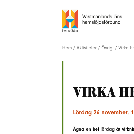
Hem
/
Aktiviteter
/
Övrigt
/
Virka h
Virka h
Lördag 26 november, 10
Ägna en hel lördag åt virkn