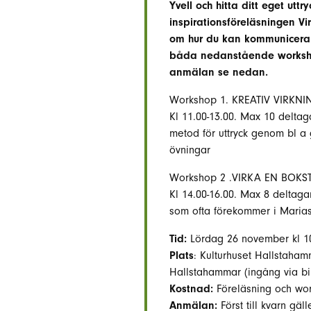
Yvell och hitta ditt eget utt
inspirationsföreläsningen Vi
om hur du kan kommunicera 
båda nedanstående workshops
anmälan se nedan.
Workshop 1. KREATIV VIRKNI
Kl 11.00-13.00. Max 10 deltag
metod för uttryck genom bl a ge
övningar
Workshop 2 .VIRKA EN BOKST
Kl 14.00-16.00. Max 8 deltagar
som ofta förekommer i Marias 
Tid:
Lördag 26 november kl 10
Plats
: Kulturhuset Hallstaham
Hallstahammar (ingång via bib
Kostnad:
Föreläsning och work
Anmälan:
Först till kvarn gä