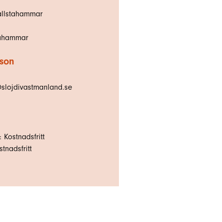
allstahammar
tahammar
rson
slojdivastmanland.se
 Kostnadsfritt
tnadsfritt