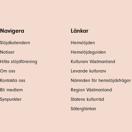
Navigera
Länkar
Slöjdkalendern
Hemslöjden
Notiser
Hemslöjdsguiden
Hitta slöjdförening
Kulturarv Västmanland
Om oss
Levande kulturarv
Kontakta oss
Nämnden för hemslöjdsfrågor
Bli medlem
Region Västmanland
Synpunkter
Statens kulturråd
Sätergläntan