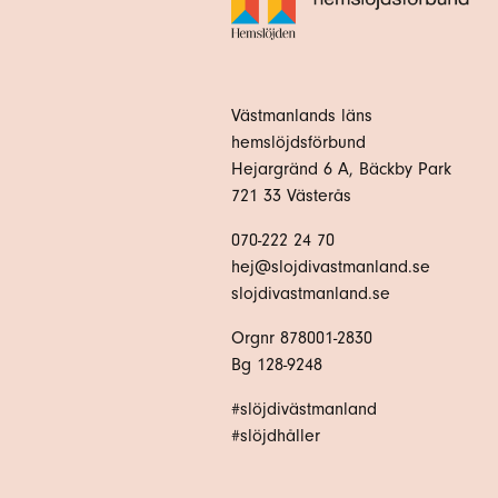
Västmanlands läns
hemslöjdsförbund
Hejargränd 6 A, Bäckby Park
721 33 Västerås
070-222 24 70
hej@slojdivastmanland.se
slojdivastmanland.se
Orgnr 878001-2830
Bg 128-9248
#slöjdivästmanland
#slöjdhåller