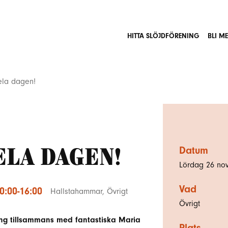
HITTA SLÖJDFÖRENING
BLI M
ela dagen!
ela dagen!
Datum
Lördag 26 nov
Vad
:00-16:00
Hallstahammar
,
Övrigt
Övrigt
ing tillsammans med fantastiska Maria
Plats