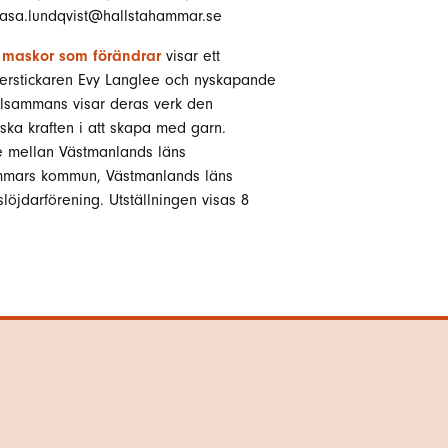
l asa.lundqvist@hallstahammar.se
 – maskor som förändrar
visar ett
rstickaren Evy Langlee och nyskapande
Tillsammans visar deras verk den
iska kraften i att skapa med garn.
te mellan Västmanlands läns
mmars kommun, Västmanlands läns
öjdarförening. Utställningen visas 8