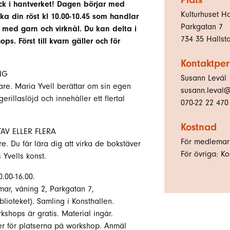
ryck i hantverket! Dagen börjar med
Kulturhuset H
rka din röst kl 10.00-10.45 som handlar
Parkgatan 7
med garn och virknål. Du kan delta i
734 35
Halls
. Först till kvarn gäller och för
Kontaktpe
NG
Susann Levál
are. Maria Yvell berättar om sin egen
susann.leval@
rillaslöjd och innehåller ett flertal
070-22 22 470
Kostnad
AV ELLER FLERA
För medlemar:
e. Du får lära dig att virka de bokstäver
För övriga: Kos
Yvells konst.
.00-16.00.
mar, våning 2, Parkgatan 7,
lioteket). Samling i Konsthallen.
shops är gratis. Material ingår.
ller för platserna på workshop. Anmäl