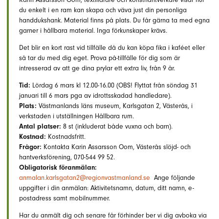
du enkelt i en ram kan skapa och väva just din personliga
handdukshank. Material finns på plats. Du får gärna ta med egna
garner i hållbara material. Inga förkunskaper krävs.
Det blir en kort rast vid tillfälle då du kan köpa fika i kaféet eller
så tar du med dig eget. Prova på-tillfälle för dig som är
intresserad av att ge dina prylar ett extra liv, från 9 år.
Tid:
Lördag 6 mars kl 12.00-16.00 (OBS! Flyttat från söndag 31
januari till 6 mars pga av idrottsskadad handledare).
Plats:
Västmanlands läns museum, Karlsgatan 2, Västerås, i
verkstaden i utställningen Hållbara rum.
Antal platser:
8 st (inkluderat både vuxna och barn).
Kostnad:
Kostnadsfritt.
Frågor:
Kontakta Karin Assarsson Oom, Västerås slöjd- och
hantverksförening, 070-544 99 52.
Obligatorisk föranmälan:
anmalan.karlsgatan2@regionvastmanland.se
Ange följande
uppgifter i din anmälan: Aktivitetsnamn, datum, ditt namn, e-
postadress samt mobilnummer.
Har du anmält dig och senare får förhinder ber vi dig avboka via