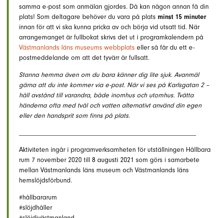
samma e-post som anmälan gjordes. Då kan någon annan få din
plats! Som deltagare behöver du vara på plats
minst 15 minuter
innan för att vi ska kunna pricka av och börja vid utsatt tid. När
arrangemanget är fullbokat skrivs det ut i programkalendern på
Västmanlands läns museums webbplats
eller så får du ett e-
postmeddelande om att det tyvärr är fullsatt.
Stanna hemma även om du bara känner dig lite sjuk. Avanmäl
gärna att du inte kommer via e-post. När vi ses på Karlsgatan 2 –
håll avstånd till varandra, både inomhus och utomhus. Tvätta
händerna ofta med tvål och vatten alternativt använd din egen
eller den handsprit som finns på plats.
____________________________________________________
Aktiviteten ingår i programverksamheten för utställningen Hållbara
rum 7 november 2020 till
8 augusti 2021
som görs i samarbete
mellan Västmanlands läns museum och Västmanlands läns
hemslöjdsförbund.
#hållbararum
#slöjdhåller
#slöjdivästmanland