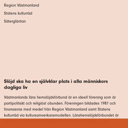
Region Västmanland
Statens kulturråd
Sätergläntan
Slöjd ska ha en självklar plats i alla människors
dagliga liv
Västmanlands läns hemslöjdsförbund är en ideell förening som är
partipolitiskt och religiöst obunden. Föreningen bildades 1987 och
finansieras med medel från Region Västmanland samt Statens
kulturråd via kultursamverkansmodellen. Länshemslöjdsförbundet är
ansluten till Svenska Hemslöjdsföreningarnas Riksförbund, SHR.