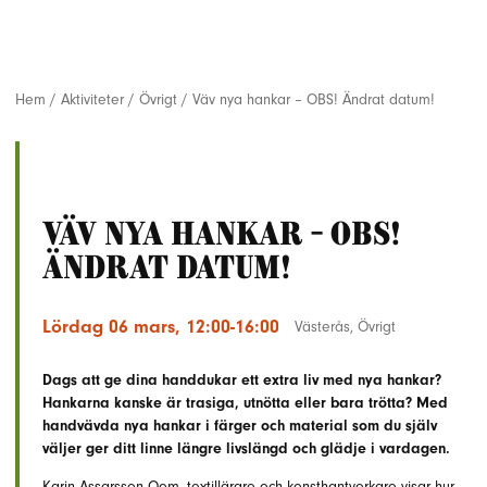
Hem
/
Aktiviteter
/
Övrigt
/
Väv nya hankar – OBS! Ändrat datum!
Väv nya hankar - OBS!
Ändrat datum!
Lördag 06 mars, 12:00-16:00
Västerås
,
Övrigt
Dags att ge dina handdukar ett extra liv med nya hankar?
Hankarna kanske är trasiga, utnötta eller bara trötta? Med
handvävda nya hankar i färger och material som du själv
väljer ger ditt linne längre livslängd och glädje i vardagen.
Karin Assarsson Oom, textillärare och konsthantverkare visar hur