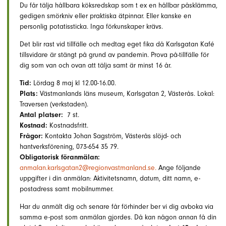
Du får tälja hållbara köksredskap som t ex en hållbar påsklämma,
gedigen smörkniv eller praktiska ätpinnar. Eller kanske en
personlig potatissticka. Inga förkunskaper krävs.
Det blir rast vid tillfälle och medtag eget fika då Karlsgatan Kafé
tillsvidare är stängt på grund av pandemin. Prova på-tillfälle för
dig som van och ovan att tälja samt är minst 16 år.
Tid:
Lördag 8 maj kl 12.00-16.00.
Plats:
Västmanlands läns museum, Karlsgatan 2, Västerås. Lokal:
Traversen (verkstaden).
Antal platser:
7 st.
Kostnad:
Kostnadsfritt.
Frågor:
Kontakta Johan Sagström, Västerås slöjd- och
hantverksförening, 073-654 35 79.
Obligatorisk föranmälan:
anmalan.karlsgatan2@regionvastmanland.se.
Ange följande
uppgifter i din anmälan: Aktivitetsnamn, datum, ditt namn, e-
postadress samt mobilnummer.
Har du anmält dig och senare får förhinder ber vi dig avboka via
samma e-post som anmälan gjordes. Då kan någon annan få din