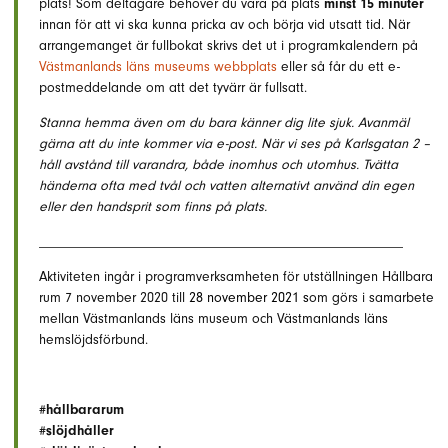
plats! Som deltagare behöver du vara på plats
minst 15 minuter
innan för att vi ska kunna pricka av och börja vid utsatt tid. När
arrangemanget är fullbokat skrivs det ut i programkalendern på
Västmanlands läns museums webbplats
eller så får du ett e-
postmeddelande om att det tyvärr är fullsatt.
Stanna hemma även om du bara känner dig lite sjuk. Avanmäl
gärna att du inte kommer via e-post. När vi ses på Karlsgatan 2 –
håll avstånd till varandra, både inomhus och utomhus. Tvätta
händerna ofta med tvål och vatten alternativt använd din egen
eller den handsprit som finns på plats.
____________________________________________________
Aktiviteten ingår i programverksamheten för utställningen Hållbara
rum 7 november 2020 till
28 november 2021 s
om görs i samarbete
mellan Västmanlands läns museum och Västmanlands läns
hemslöjdsförbund.
#hållbararum
#slöjdhåller