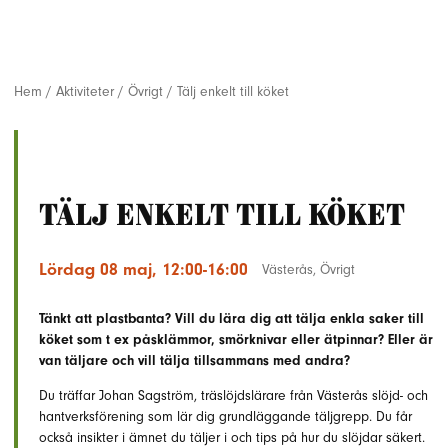
Hem
/
Aktiviteter
/
Övrigt
/
Tälj enkelt till köket
Tälj enkelt till köket
Lördag 08 maj, 12:00-16:00
Västerås
,
Övrigt
Tänkt att plastbanta? Vill du lära dig att tälja enkla saker till
köket som t ex påsklämmor, smörknivar eller ätpinnar? Eller är
van täljare och vill tälja tillsammans med andra?
Du träffar Johan Sagström, träslöjdslärare från Västerås slöjd- och
hantverksförening som lär dig grundläggande täljgrepp. Du får
också insikter i ämnet du täljer i och tips på hur du slöjdar säkert.