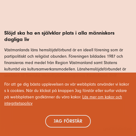
Slöjd ska ha en självklar plats i alla människors
dagliga liv
Västmanlands läns hemslöjdsförbund är en ideell förening som är
partipolitiskt och religiöst obunden. Föreningen bildades 1987 och
finansieras med medel från Region Västmanland samt Statens
kulturråd via kultursamverkansmodellen. Länshemslöjdsförbundet är
ansluten till Svenska Hemslöjdsföreningarnas Riksförbund, SHR.
För att ge dig bästa upplevelsen av vår webbplats använder vi kakor
s k cookies. När du klickat på knappen Jag förstår eller surfar vidare
på webbplatsen godkänner du våra kakor.
Läs mer om kakor och
integritetspolicy
JAG FÖRSTÅR
Webbproduktion: