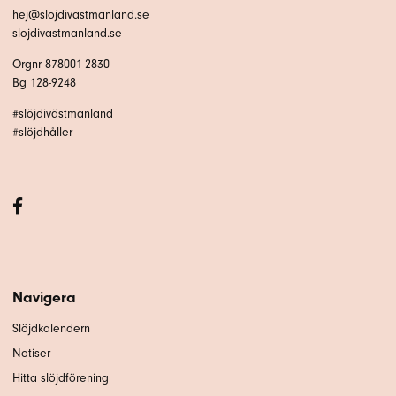
hej@slojdivastmanland.se
slojdivastmanland.se
Orgnr 878001-2830
Bg 128-9248
#slöjdivästmanland
#slöjdhåller
Navigera
Slöjdkalendern
Notiser
Hitta slöjdförening