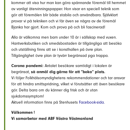
kommer att visa hur man kan göra spännande föremål till hemmet
av vanligt återvinningspapper. Hon visar en speciell teknik som
gör att föremålen blir både stabila och användbara. Självklart
provar vi på tekniken och vi får även se några av de föremål
Bjanka har gjort. Kom och prova på och bli fascinerad!
Alla är välkomna men barn under 10 år i sällskap med vuxen.
Hantverksbutiken och smedsbostaden är tillgängliga att besöka
och utställning finns att se i konsthallen på övre plan.
Tillgänglighet övre plan är tyvärr begränsad pga trappa.
Corona pandemi:
Antalet besökare samtidigt i lokalen är
begränsat,
så anmäl dig gärna för att ”boka” plats.
Vi följer Folkhälsomyndighetens rekommendationer och tar ansvar
för att hindra smittspridning, vilket vi förutsätter att även besökare
gör. Delta bara om du känner dig frisk och är utan
sjukdomssymptom!
Aktuell information finns på Stenhusets
Facebook-sida.
Välkommen !
Vi samarbetar med ABF Västra Västmanland