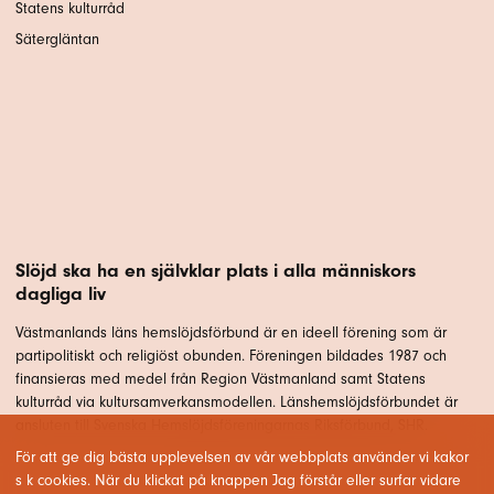
Statens kulturråd
Sätergläntan
Slöjd ska ha en självklar plats i alla människors
dagliga liv
Västmanlands läns hemslöjdsförbund är en ideell förening som är
partipolitiskt och religiöst obunden. Föreningen bildades 1987 och
finansieras med medel från Region Västmanland samt Statens
kulturråd via kultursamverkansmodellen. Länshemslöjdsförbundet är
ansluten till Svenska Hemslöjdsföreningarnas Riksförbund, SHR.
För att ge dig bästa upplevelsen av vår webbplats använder vi kakor
s k cookies. När du klickat på knappen Jag förstår eller surfar vidare