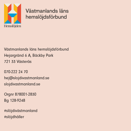
Västmanlands läns hemslöjdsförbund
Hejargränd 6 A, Bäckby Park
721 33 Västerås
070-222 24 70
hej@slojdivastmanland.se
slojdivastmanland.se
Orgnr 878001-2830
Bg 128-9248
#slöjdivästmanland
#slöjdhåller