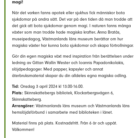
magi!
När det varken fanns apotek eller sjukhus fick människor bota
sjukdomar på andra sätt. Det var på den tiden då man trodde att
det gick att bota sjukdomar genom magi. I naturen fanns många
växter som man trodde hade magiska krafter
Anna Bratås,
.
museipedagog, Västmanlands läns museum berättar om hur
magiska växter har kunna bota sjukdomar och skapa förtrollningar.
Gör din egen magiska växt med inspiration från berättelsen under
ledning av Gittan Wallin Wester och Ioannis Papadonikolakis,
slöjdpedagoger. Med papper, kapsyler och annat
återbruksmaterial skapar du din alldeles egna magiska odling.
Tid:
Onsdag 3 april 2024 kl 13.00-16.00.
Plats:
Skinnskattebergs bibliotek, Klockarbergsvägen 6,
Skinnskatteberg.
Arrangörer:
Västmanlands läns museum och Västmanlands läns
hemslöjdsförbund i samarbete med biblioteken i länet.
Material finns på plats. Kostnadsfritt. Från 6 år och uppåt.
Välkommen!