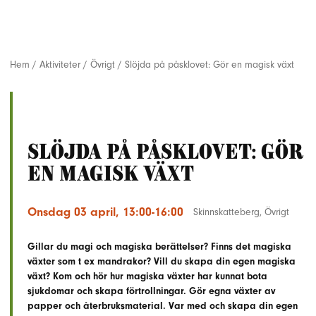
Hem
/
Aktiviteter
/
Övrigt
/
Slöjda på påsklovet: Gör en magisk växt
Slöjda på påsklovet: Gör
en magisk växt
Onsdag 03 april, 13:00-16:00
Skinnskatteberg
,
Övrigt
Gillar du magi och magiska berättelser? Finns det magiska
växter som t ex mandrakor? Vill du skapa din egen magiska
växt? Kom och hör hur magiska växter har kunnat bota
sjukdomar och skapa förtrollningar. Gör egna växter av
papper och återbruksmaterial. Var med och skapa din egen