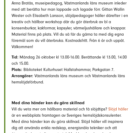
Anna Bratås, museipedagog, Västmanlands läns museum inleder
med att berätta hur man lappade och lagade förr. Gittan Wallin
Wester och Elisabeth Larsson, slöjdpedagoger håller därefter i en
kreativ och hållbar workshop där du gör återbruk av bl a
konservburkar, kakformar, kapsyler, värmeljushållare och knappar.
Material finns på plats. Vill du så får du gärna ta med dig egna
föremål som du vill återbruka. Kostnadsfritt. Från 6 år och uppåt.
Välkommen!
Tid:
Måndag 26 oktober kl 13.00-16.00. Berättande kl 13.00, 14.00
och 15.00.
Plats:
Biblioteket Kulturhuset Hallstahammar, Parkgatan 7.
Arrangörer:
Västmanlands läns museum och Västmanlands läns
hemslöjdsförbund.
Med dina händer kan du göra skillnad
Vill du veta mer om hållbara material och få slöjdtips?
Slöjd håller
är en webbplats framtagen av Sveriges hemslöjdskonsulenter.
Med dina händer kan du göra skillnad. Slöjd håller vill inspirera
dig att använda enkla redskap, energisnåla tekniker och att