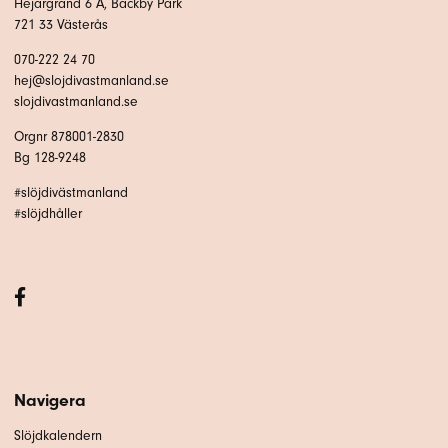
Hejargränd 6 A, Bäckby Park
721 33 Västerås
070-222 24 70
hej@slojdivastmanland.se
slojdivastmanland.se
Orgnr 878001-2830
Bg 128-9248
#slöjdivästmanland
#slöjdhåller
Navigera
Slöjdkalendern