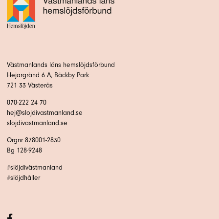
Västmanlands läns hemslöjdsförbund
Hejargränd 6 A, Bäckby Park
721 33 Västerås
070-222 24 70
hej@slojdivastmanland.se
slojdivastmanland.se
Orgnr 878001-2830
Bg 128-9248
#slöjdivästmanland
#slöjdhåller