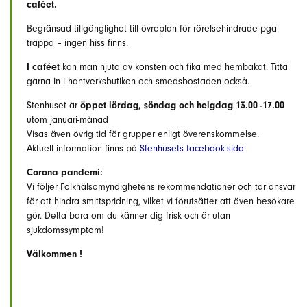
caféet.
Begränsad tillgänglighet till övreplan för rörelsehindrade pga
trappa – ingen hiss finns.
I caféet
kan man njuta av konsten och fika med hembakat. Titta
gärna in i hantverksbutiken och smedsbostaden också.
Stenhuset är
öppet lördag, söndag och helgdag 13.00 -17.00
utom januari-månad
Visas även övrig tid för grupper enligt överenskommelse.
Aktuell information finns på
Stenhusets facebook-sida
Corona pandemi:
Vi följer Folkhälsomyndighetens rekommendationer och tar ansvar
för att hindra smittspridning, vilket vi förutsätter att även besökare
gör. Delta bara om du känner dig frisk och är utan
sjukdomssymptom!
Välkommen
!