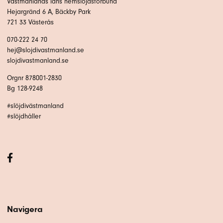
Västmanlands läns hemslöjdsförbund
Hejargränd 6 A, Bäckby Park
721 33 Västerås
070-222 24 70
hej@slojdivastmanland.se
slojdivastmanland.se
Orgnr 878001-2830
Bg 128-9248
#slöjdivästmanland
#slöjdhåller
Navigera