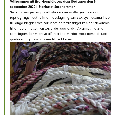
Välkommen att fira Hemslöjdens dag lördagen den 5
september 2020 i Stenhuset Surahammar.
Se och även
prova på att slå rep av mattrasor
i vår stora
repslagningsmaskin. Innan repslagning kan ske, sys trasorna ihop
till långa längder och när repet är färdigslaget kan det användas
till att göra mattor, väskor, underlägg o. dyl. Av annat material
som lingarn kan vi prova slå rep i de mindre maskinerna till t.ex.
gardinomtag, dekorationer till kuddar mm