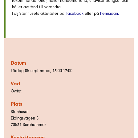
rekommendationer, håller händerna rena, undviker trängsel och
håller avstånd till varandra.
Följ Stenhusets aktiviteter på
Facebook
eller
på
hemsidan
.
Datum
Lördag 05 september, 13:00-17:00
Vad
Övrigt
Plats
Stenhuset
Ekängsvägen 5
73531
Surahammar
Kontaktperson