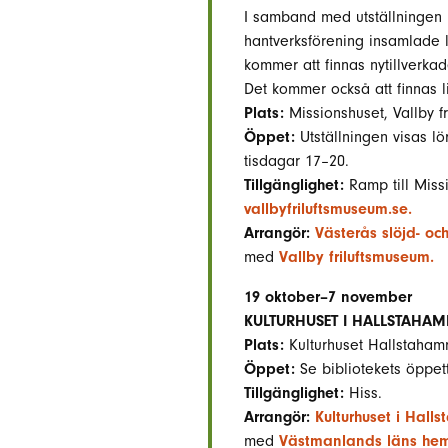
I samband med utställningen Li
hantverksförening insamlade 
kommer att finnas nytillverkade
Det kommer också att finnas li
Plats:
Missionshuset, Vallby f
Öppet:
Utställningen visas l
tisdagar 17–20.
Tillgänglighet:
Ramp till Miss
vallbyfriluftsmuseum.se.
Arrangör:
Västerås slöjd- oc
med
Vallby friluftsmuseum.
19 oktober–7 november
KULTURHUSET I HALLSTAHA
Plats:
Kulturhuset Hallstaham
Öppet:
Se bibliotekets öppet
Tillgänglighet:
Hiss.
Arrangör:
Kulturhuset i Hal
med
Västmanlands läns hem