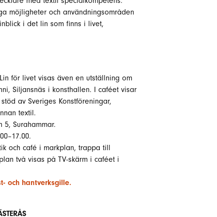
ecklare med textil specialkompetens.
ånga möjligheter och användningsområden
blick i det lin som finns i livet,
in för livet visas även en utställning om
ni, Siljansnäs i konsthallen. I caféet visar
töd av Sveriges Konstföreningar,
nnan textil.
n 5, Surahammar.
00–17.00.
tik och café i markplan, trappa till
plan två visas på TV-skärm i caféet i
 och hantverksgille.
ÄSTERÅS