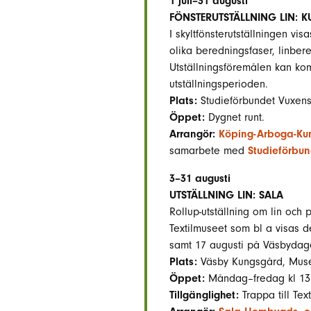
1 juli–31 augusti
FÖNSTERUTSTÄLLNING LIN: 
I skyltfönsterutställningen vis
olika beredningsfaser, linbere
Utställningsföremålen kan ko
utställningsperioden.
Plats:
Studieförbundet Vuxensk
Öppet:
Dygnet runt.
Arrangör:
Köping-Arboga-Kun
samarbete med
Studieförbu
3–31 augusti
UTSTÄLLNING LIN: SALA
Rollup-utställning om lin och
Textilmuseet som bl a visas
samt 17 augusti på Väsbydag
Plats:
Väsby Kungsgård, Muse
Öppet:
Måndag–fredag kl 13.
Tillgänglighet:
Trappa till Tex