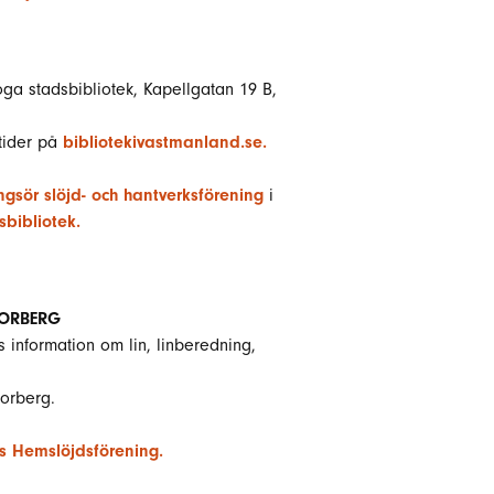
oga stadsbibliotek, Kapellgatan 19 B,
tider på
bibliotekivastmanland.se.
gsör slöjd- och hantverksförening
i
bibliotek.
NORBERG
as information om lin, linberedning,
orberg.
s Hemslöjdsförening.