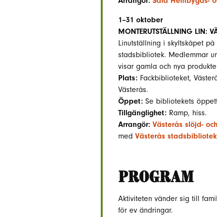
Arrangör:
Sala Hembygds- oc
1–31 oktober
MONTERUTSTÄLLNING LIN: VÄ
Linutställning i skyltskåpet p
stadsbibliotek. Medlemmar ur 
visar gamla och nya produkter
Plats:
Fackbiblioteket, Väster
Västerås.
Öppet:
Se bibliotekets öppet
Tillgänglighet:
Ramp, hiss.
Arrangör:
Västerås slöjd- oc
med
Västerås stadsbibliotek
PROGRAM
Aktiviteten vänder sig till fami
för ev ändringar.