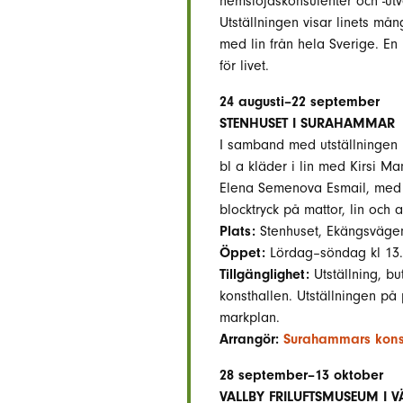
hemslöjdskonsulenter och -utv
Utställningen visar linets m
med lin från hela Sverige. En in
för livet.
24 augusti–22 september
STENHUSET I SURAHAMMAR
I samband med utställningen L
bl a kläder i lin med Kirsi Man
Elena Semenova Esmail, med s
blocktryck på mattor, lin och a
Plats:
Stenhuset, Ekängsväge
Öppet:
Lördag–söndag kl 13.
Tillgänglighet:
Utställning, bu
konsthallen. Utställningen på 
markplan.
Arrangör:
Surahammars konst-
28 september–13 oktober
VALLBY FRILUFTSMUSEUM I V