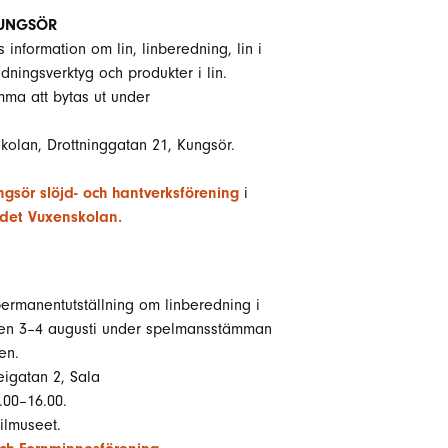
KUNGSÖR
as information om lin, linberedning, lin i
dningsverktyg och produkter i lin.
mma att bytas ut under
olan, Drottninggatan 21, Kungsör.
gsör slöjd- och hantverksförening
i
ndet Vuxenskolan.
 permanentutställning om linberedning i
 den 3–4 augusti under spelmansstämman
en.
igatan 2, Sala
00–16.00.
tilmuseet.