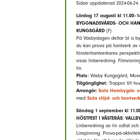
Sidan uppdaterad 2024-06-24.
Lördag 17 augusti kl 11.00–1
BYGGNADSVÅRDS- OCH HANT
KUNGSGÅRD
(F)
På Väsbydagen deltar bl a b
du kan prova på hantverk av o
fönsterhantverkares perspektiv
visas linberedning. Filmvisnin
lin.
Plats:
Väsby Kungsgård, Musei
Tillgänglighet:
Trappor till h
Arrangör:
Sala Hembygds- o
med
Sala slöjd- och hantver
Söndag 1 september kl 11.0
HÖSTFEST I VÄSTERÅS: VALL
Linberedning av lin odlat och 
Linspinning. Prova-på-aktivit