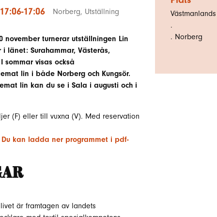
 17:06-17:06
Norberg
,
Utställning
Västmanlands
.
.
Norberg
0 november turnerar utställningen Lin
er i länet: Surahammar, Västerås,
I sommar visas också
 temat lin i både Norberg och Kungsör.
temat lin kan du se i Sala i augusti och i
ljer (F) eller till vuxna (V). Med reservation
.
Du kan ladda ner programmet i pdf-
GAR
 livet är framtagen av landets