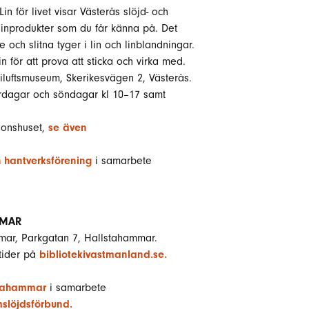
n för livet visar Västerås slöjd- och
linprodukter som du får känna på. Det
 och slitna tyger i lin och linblandningar.
n för att prova att sticka och virka med.
riluftsmuseum, Skerikesvägen 2, Västerås.
ördagar och söndagar kl 10–17 samt
ionshuset,
se även
h hantverksförening
i samarbete
MMAR
mar, Parkgatan 7, Hallstahammar.
tider på
bibliotekivastmanland.se.
lstahammar
i samarbete
slöjdsförbund.