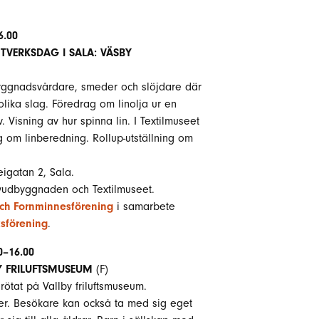
6.00
VERKSDAG I SALA: VÄSBY
yggnadsvårdare, smeder och slöjdare där
lika slag. Föredrag om linolja ur en
. Visning av hur spinna lin. I Textilmuseet
g om linberedning. Rollup-utställning om
gatan 2, Sala.
uvudbyggnaden och Textilmuseet.
ch Fornminnesförening
i samarbete
ksförening
.
0–16.00
BY FRILUFTSMUSEUM
(F)
rötat på Vallby friluftsmuseum.
eter. Besökare kan också ta med sig eget