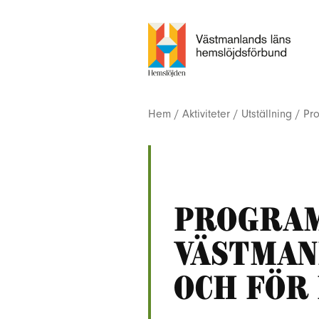
Hem
/
Aktiviteter
/
Utställning
/
Pro
Progra
Västmanl
och för 