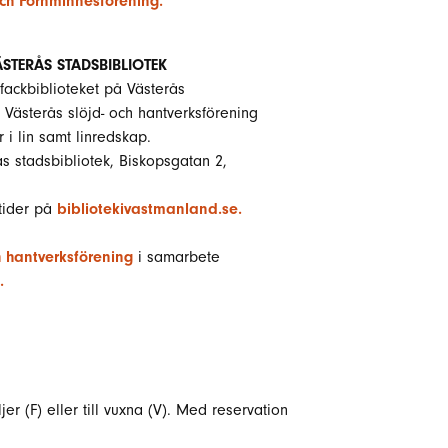
h Fornminnesförening.
STERÅS STADSBIBLIOTEK
å fackbiblioteket på Västerås
Västerås slöjd- och hantverksförening
 i lin samt linredskap.
ås stadsbibliotek, Biskopsgatan 2,
tider på
bibliotekivastmanland.se.
h hantverksförening
i samarbete
.
ljer (F) eller till vuxna (V). Med reservation