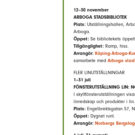
12–30 november
ARBOGA STADSBIBLIOTEK
Plats:
Utställningshallen, Arb
Arboga.
Öppet:
Se bibliotekets öppet
Tillgänglighet:
Ramp, hiss.
Arrangör:
Köping-Arboga-Kun
samarbete med
Arboga stads
FLER LINUTSTÄLLNINGAR
1–31 juli
FÖNSTERUTSTÄLLNING LIN: 
I skyltfönsterutställningen vis
linredskap och produkter i lin.
Plats:
Engelbrektsgatan 57, N
Öppet:
Dygnet runt.
Arrangör:
Norbergs Bergslag