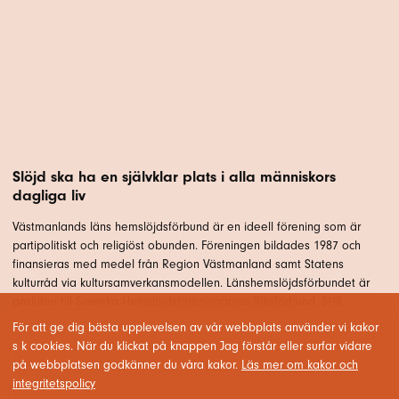
Slöjd ska ha en självklar plats i alla människors
dagliga liv
Västmanlands läns hemslöjdsförbund är en ideell förening som är
partipolitiskt och religiöst obunden. Föreningen bildades 1987 och
finansieras med medel från Region Västmanland samt Statens
kulturråd via kultursamverkansmodellen. Länshemslöjdsförbundet är
ansluten till Svenska Hemslöjdsföreningarnas Riksförbund, SHR.
För att ge dig bästa upplevelsen av vår webbplats använder vi kakor
s k cookies. När du klickat på knappen Jag förstår eller surfar vidare
på webbplatsen godkänner du våra kakor.
Läs mer om kakor och
integritetspolicy