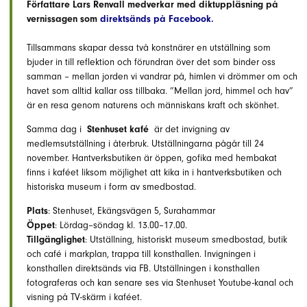
Författare Lars Renvall medverkar med diktuppläsning på
vernissagen som
direktsänds på Facebook
.
Tillsammans skapar dessa två konstnärer en utställning som
bjuder in till reflektion och förundran över det som binder oss
samman – mellan jorden vi vandrar på, himlen vi drömmer om och
havet som alltid kallar oss tillbaka. ”Mellan jord, himmel och hav”
är en resa genom naturens och människans kraft och skönhet.
Samma dag i
Stenhuset kafé
är det invigning av
medlemsutställning i återbruk. Utställningarna pågår till 24
november. Hantverksbutiken är öppen, gofika med hembakat
finns i kaféet liksom möjlighet att kika in i hantverksbutiken och
historiska museum i form av smedbostad.
Plats
: Stenhuset, Ekängsvägen 5, Surahammar
Öppet
: Lördag–söndag kl. 13.00–17.00.
Tillgänglighet
: Utställning, historiskt museum smedbostad, butik
och café i markplan, trappa till konsthallen. Invigningen i
konsthallen direktsänds via FB. Utställningen i konsthallen
fotograferas och kan senare ses via Stenhuset Youtube-kanal och
visning på TV-skärm i kaféet.