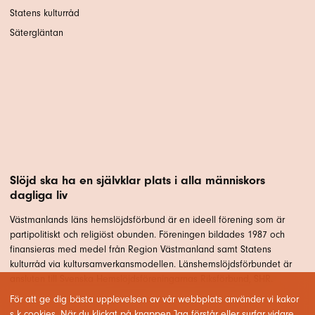
Statens kulturråd
Sätergläntan
Slöjd ska ha en självklar plats i alla människors
dagliga liv
Västmanlands läns hemslöjdsförbund är en ideell förening som är
partipolitiskt och religiöst obunden. Föreningen bildades 1987 och
finansieras med medel från Region Västmanland samt Statens
kulturråd via kultursamverkansmodellen. Länshemslöjdsförbundet är
ansluten till Svenska Hemslöjdsföreningarnas Riksförbund, SHR.
För att ge dig bästa upplevelsen av vår webbplats använder vi kakor
s k cookies. När du klickat på knappen Jag förstår eller surfar vidare