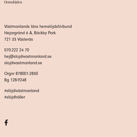
Västmanlands läns hemslöjdsförbund
Hejargränd 6 A, Bäckby Park
721 33 Västerås
070-222 24 70
hej@slojdivastmanland.se
slojdivastmanland.se
Orgnr 878001-2830
Bg 128-9248
#slöjdivästmanland
#slöjdhåller