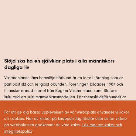
Slöjd ska ha en självklar plats i alla människors
dagliga liv
Västmanlands läns hemslöjdsförbund är en ideell förening som är
partipolitiskt och religiöst obunden. Föreningen bildades 1987 och
finansieras med medel från Region Västmanland samt Statens
kulturråd via kultursamverkansmodellen. Länshemslöjdsförbundet är
ansluten till Svenska Hemslöjdsföreningarnas Riksförbund, SHR.
För att ge dig bästa upplevelsen av vår webbplats använder vi kakor
s k cookies. När du klickat på knappen Jag förstår eller surfar vidare
på webbplatsen godkänner du våra kakor.
Läs mer om kakor och
integritetspolicy