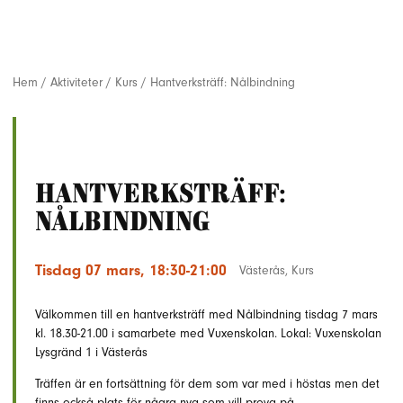
Hem
/
Aktiviteter
/
Kurs
/
Hantverksträff: Nålbindning
Hantverksträff:
Nålbindning
Tisdag 07 mars, 18:30-21:00
Västerås
,
Kurs
Välkommen till en hantverksträff med Nålbindning tisdag 7 mars
kl. 18.30-21.00 i samarbete med Vuxenskolan. Lokal: Vuxenskolan
Lysgränd 1 i Västerås
Träffen är en fortsättning för dem som var med i höstas men det
finns också plats för några nya som vill prova på.