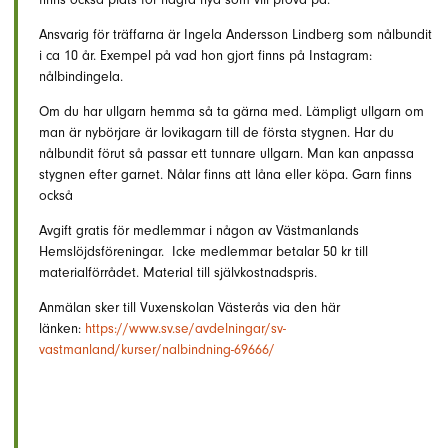
Ansvarig för träffarna är Ingela Andersson Lindberg som nålbundit
i ca 10 år. Exempel på vad hon gjort finns på Instagram:
nålbindingela.
Om du har ullgarn hemma så ta gärna med. Lämpligt ullgarn om
man är nybörjare är lovikagarn till de första stygnen. Har du
nålbundit förut så passar ett tunnare ullgarn. Man kan anpassa
stygnen efter garnet. Nålar finns att låna eller köpa. Garn finns
också
Avgift gratis för medlemmar i någon av Västmanlands
Hemslöjdsföreningar. Icke medlemmar betalar 50 kr till
materialförrådet. Material till självkostnadspris.
Anmälan sker till Vuxenskolan Västerås via den här
länken:
https://www.sv.se/avdelningar/sv-
vastmanland/kurser/nalbindning-69666/