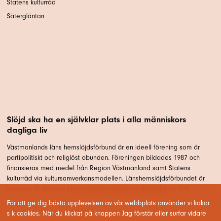
Statens kulturråd
Sätergläntan
Slöjd ska ha en självklar plats i alla människors
dagliga liv
Västmanlands läns hemslöjdsförbund är en ideell förening som är
partipolitiskt och religiöst obunden. Föreningen bildades 1987 och
finansieras med medel från Region Västmanland samt Statens
kulturråd via kultursamverkansmodellen. Länshemslöjdsförbundet är
ansluten till Svenska Hemslöjdsföreningarnas Riksförbund, SHR.
För att ge dig bästa upplevelsen av vår webbplats använder vi kakor
s k cookies. När du klickat på knappen Jag förstår eller surfar vidare