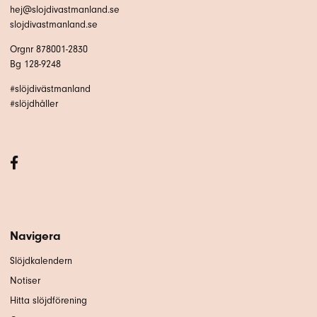
hej@slojdivastmanland.se
slojdivastmanland.se
Orgnr 878001-2830
Bg 128-9248
#slöjdivästmanland
#slöjdhåller
Navigera
Slöjdkalendern
Notiser
Hitta slöjdförening