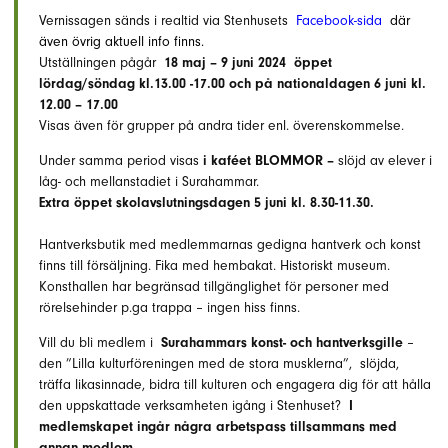
Vernissagen sänds i realtid via Stenhusets
Facebook-sida
där
även övrig aktuell info finns.
Utställningen pågår
18 maj – 9 juni 2024
öppet
lördag/söndag
kl.13.00 -17.00 och på nationaldagen 6 juni kl.
12.00 – 17.00
Visas även för grupper på andra tider enl. överenskommelse.
Under samma period visas
i kaféet BLOMMOR –
slöjd av elever i
låg- och mellanstadiet i Surahammar.
Extra öppet skolavslutningsdagen 5 juni kl. 8.30-11.30.
Hantverksbutik med medlemmarnas gedigna hantverk och konst
finns till försäljning. Fika med hembakat. Historiskt museum.
Konsthallen har begränsad tillgänglighet för personer med
rörelsehinder p.ga trappa – ingen hiss finns.
Vill du bli medlem i
Surahammars konst- och hantverksgille
–
den ”Lilla kulturföreningen med de stora musklerna”, slöjda,
träffa likasinnade, bidra till kulturen och engagera dig för att hålla
den uppskattade verksamheten igång i Stenhuset?
I
medlemskapet ingår några arbetspass tillsammans med
annan medlem.