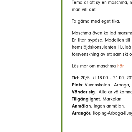
Tema är att sy en maschma, m
man vill det.
Ta gärna med eget fika.
Maschma även kallad marsm
En liten sypåse. Modellen till
hemslöjdskonsulenten i Lule
försvenskning av ett samiskt o
Läs mer om maschma
här
Tid
: 20/5 kl 18.00 – 21.00, 20
Plats
: Vuxenskolan i Arboga,
Vänder sig
: Alla är välkomna
Tillgänglighet
: Markplan.
Anmälan
: Ingen anmälan.
Arrangör
: Köping-Arboga-Kung