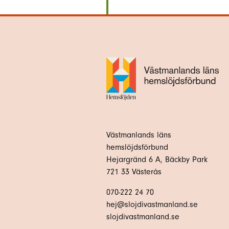
Västmanlands läns
hemslöjdsförbund
Hejargränd 6 A, Bäckby Park
721 33 Västerås
070-222 24 70
hej@slojdivastmanland.se
slojdivastmanland.se