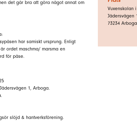
en det går bra att göra något annat om
Vuxenskolan 
Jädersvägen 
73234
Arboga
a:
 sypåsen har samiskt ursprung. Enligt
å är ordet maschma/ marsma en
rd för påse.
25
 Jädersvägen 1, Arboga.
.
sör slöjd & hantverksförening.