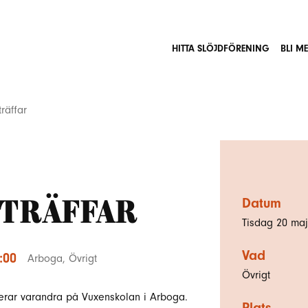
HITTA SLÖJDFÖRENING
BLI M
räffar
träffar
Datum
Tisdag 20 maj
Vad
:00
Arboga
,
Övrigt
Övrigt
irerar varandra på Vuxenskolan i Arboga.
Plats