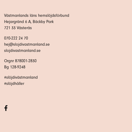
Västmanlands läns hemslöjdsförbund
Hejargränd 6 A, Bäckby Park
721 33 Västerås
070-222 24 70
hej@slojdivastmanland.se
slojdivastmanland.se
Orgnr 878001-2830
Bg 128-9248
#slöjdivästmanland
#slöjdhåller