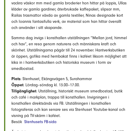
vackra väskor mm med gamla broderier hon hittar på loppis, Ullas
kläder av gamla gardiner, återbrukade kaffepaket, slipsar mm,
Railas trasmattor vävda av gamla textilier, Ninas designade kort
och Ioannis fantasifulla verk, av material som han hittar överallt
och använder i sitt skapande.
Samma dag invigs i konsthallen utställningen ”Mellan jord, himmel
och hav”, en resa genom naturens och människans kraft och
skönhet. Utställningarna pågår till 24 november. Hantverksbutiken
är öppen, gofika med hembakat finns i kaféet liksom möjlighet att
kika in i hantverksbutiken och historiska museum i form av
smedbostad.
Plats
: Stenhuset, Ekängsvägen 5, Surahammar
Öppet
: Lördag–söndag kl. 13.00–17.00.
Tillgänglighet
: Utställning, historiskt museum smedbostad, butik
och café i markplan, trappa till konsthallen. Invigningen i
konsthallen direktsänds via FB. Utställningen i konsthallen
fotograferas och kan senare ses via Stenhuset Youtube-kanal och
visning på TV-skärm i kaféet.
Besök
Stenhusets FB-sida