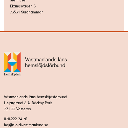
Stenhuset
Ekängsvägen 5
73531
Surahammar
Västmanlands läns hemslöjdsförbund
Hejargränd 6 A, Bäckby Park
721 33 Västerås
070-222 24 70
hej@slojdivastmanland.se