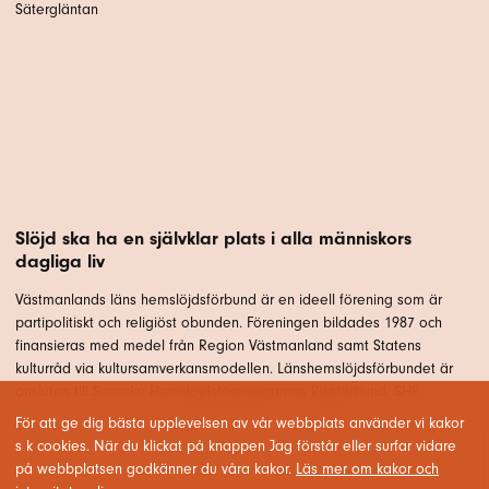
Sätergläntan
Slöjd ska ha en självklar plats i alla människors
dagliga liv
Västmanlands läns hemslöjdsförbund är en ideell förening som är
partipolitiskt och religiöst obunden. Föreningen bildades 1987 och
finansieras med medel från Region Västmanland samt Statens
kulturråd via kultursamverkansmodellen. Länshemslöjdsförbundet är
ansluten till Svenska Hemslöjdsföreningarnas Riksförbund, SHR.
För att ge dig bästa upplevelsen av vår webbplats använder vi kakor
s k cookies. När du klickat på knappen Jag förstår eller surfar vidare
på webbplatsen godkänner du våra kakor.
Läs mer om kakor och