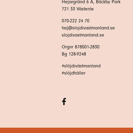
Hejargränd 6 A, Bäckby Park
721 33 Västerås
070-222 24 70
hej@slojdivastmanland.se
slojdivastmanland.se
Orgnr 878001-2830
Bg 128-9248
#slöjdivästmanland
#slöjdhåller