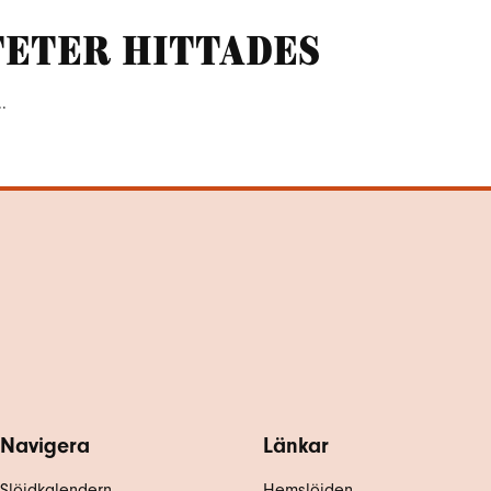
teter hittades
.
Navigera
Länkar
Slöjdkalendern
Hemslöjden