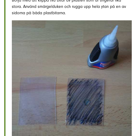
Börja med att klippa två bitar av plasten som är ungefär lika
stora. Använd smärgelduken och rugga upp hela ytan på en av
sidorna på båda plastbitarna.