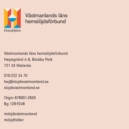
Västmanlands läns hemslöjdsförbund
Hejargränd 6 A, Bäckby Park
721 33 Västerås
070-222 24 70
hej@slojdivastmanland.se
slojdivastmanland.se
Orgnr 878001-2830
Bg 128-9248
#slöjdivästmanland
#slöjdhåller