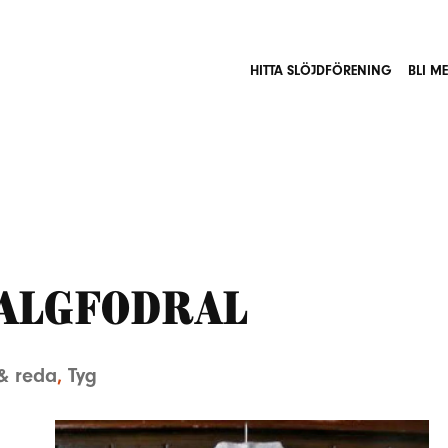
HITTA SLÖJDFÖRENING
BLI M
galgfodral
& reda
,
Tyg