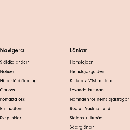
Navigera
Länkar
Slöjdkalendern
Hemslöjden
Notiser
Hemslöjdsguiden
Hitta slöjdförening
Kulturarv Västmanland
Om oss
Levande kulturarv
Kontakta oss
Nämnden för hemslöjdsfrågor
Bli medlem
Region Västmanland
Synpunkter
Statens kulturråd
Sätergläntan