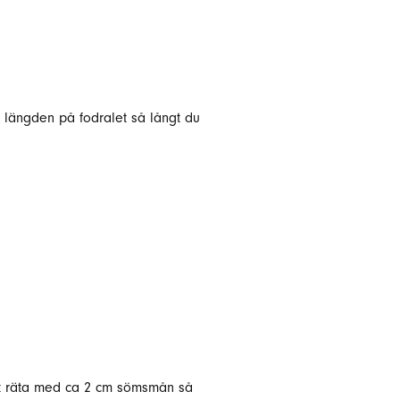
 längden på fodralet så långt du
ot räta med ca 2 cm sömsmån så