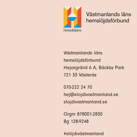
Västmanlands läns
hemslöjdsförbund
Hejargränd 6 A, Bäckby Park
721 33 Västerås
070-222 24 70
hej@slojdivastmanland.se
slojdivastmanland.se
Orgnr 878001-2830
Bg 128-9248
#slöjdivästmanland