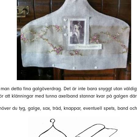
 man detta fina galgöverdrag. Det är inte bara snyggt utan väldigt
ör att klänningar med tunna axelband stannar kvar på galgen där
höver du tyg, galge, sax, tråd, knappar, eventuell spets, band och t