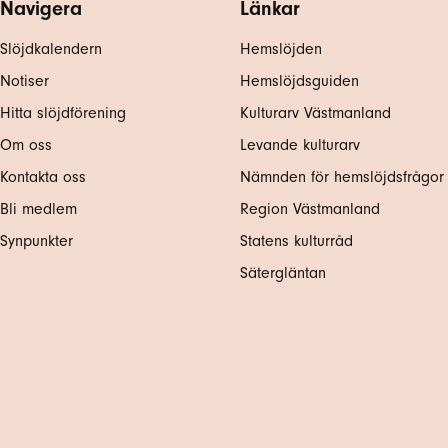
Navigera
Länkar
Slöjdkalendern
Hemslöjden
Notiser
Hemslöjdsguiden
Hitta slöjdförening
Kulturarv Västmanland
Om oss
Levande kulturarv
Kontakta oss
Nämnden för hemslöjdsfrågor
Bli medlem
Region Västmanland
Synpunkter
Statens kulturråd
Sätergläntan