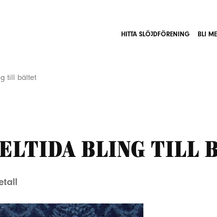
HITTA SLÖJDFÖRENING
BLI M
 till bältet
eltida bling till 
tall