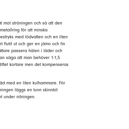
lrät mot ströningen och så att den
metallring för att minska
bestryks med lödvatten och en liten
 flutit ut och ger en jämn och fin
lättare passera hålen i läder och
 man säga att man behöver 1-1,5
 stiftet kortare men det kompenseras
 städ med en liten kulhammare. För
röningen läggs en tunn skinnbit
t under nitningen.