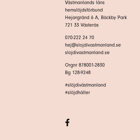
Västmanlands läns
hemslöjdsförbund
Hejargränd 6 A, Bäckby Park
721 33 Västerås
070-222 24 70
hej@slojdivastmanland.se
slojdivastmanland.se
Orgnr 878001-2830
Bg 128-9248
#slöjdivästmanland
#slöjdhåller