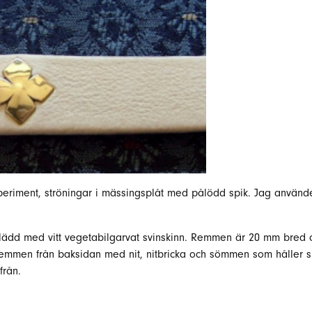
experiment, ströningar i mässingsplåt med pålödd spik. Jag anvä
lädd med vitt vegetabilgarvat svinskinn. Remmen är 20 mm bred o
 remmen från baksidan med nit, nitbricka och sömmen som håller 
rån.