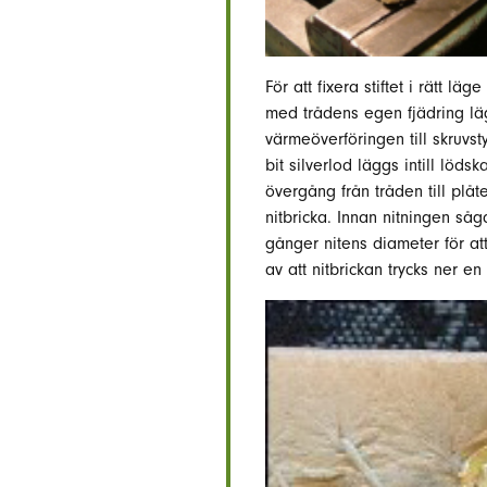
För att fixera stiftet i rätt l
med trådens egen fjädring lägg
värmeöverföringen till skruvs
bit silverlod läggs intill löd
övergång från tråden till plåt
nitbricka. Innan nitningen så
gånger nitens diameter för att
av att nitbrickan trycks ner en 