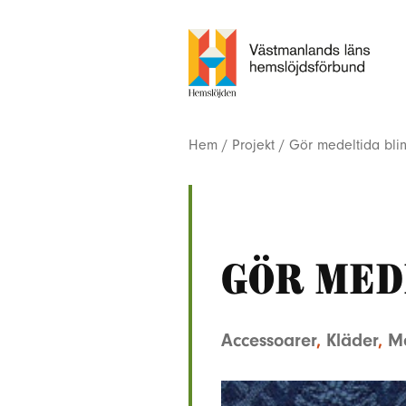
Hem
/
Projekt
/
Gör medeltida bling
Gör med
Accessoarer
,
Kläder
,
Me