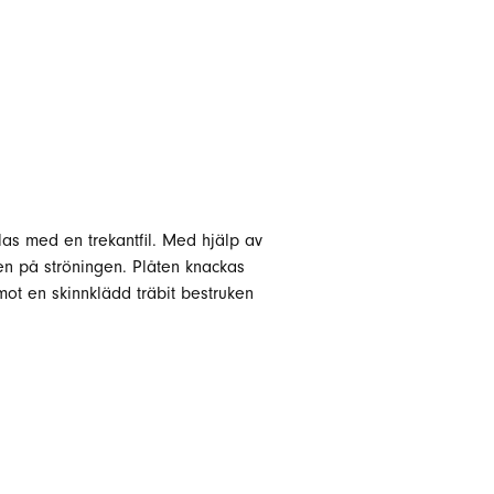
filas med en trekantfil. Med hjälp av
ten på ströningen. Plåten knackas
 mot en skinnklädd träbit bestruken