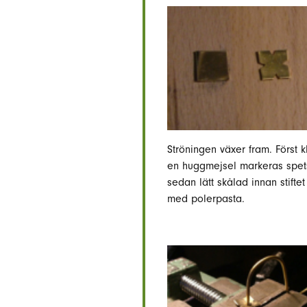
Ströningen växer fram. Först kl
en huggmejsel markeras spetse
sedan lätt skålad innan stifte
med polerpasta.