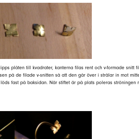
ipps plåten till kvadrater, kanterna filas rent och v-formade snitt 
n på de filade v-snitten så att den går över i strålar in mot mit
t löds fast på baksidan. När stiftet är på plats poleras ströningen