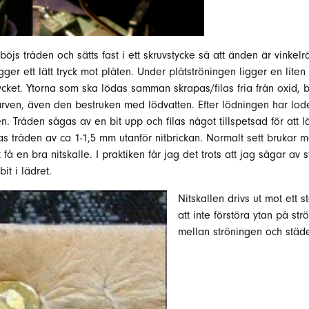
äge böjs tråden och sätts fast i ett skruvstycke så att änden är vinke
er ett lätt tryck mot plåten. Under plåtströningen ligger en liten 
tycket. Ytorna som ska lödas samman skrapas/filas fria från oxid, 
skarven, även den bestruken med lödvatten. Efter lödningen har lodet
en. Tråden sågas av en bit upp och filas något tillspetsad för att 
gas tråden av ca 1-1,5 mm utanför nitbrickan. Normalt sett brukar
 få en bra nitskalle. I praktiken får jag det trots att jag sågar av
bit i lädret.
Nitskallen drivs ut mot ett
att inte förstöra ytan på st
mellan ströningen och städe