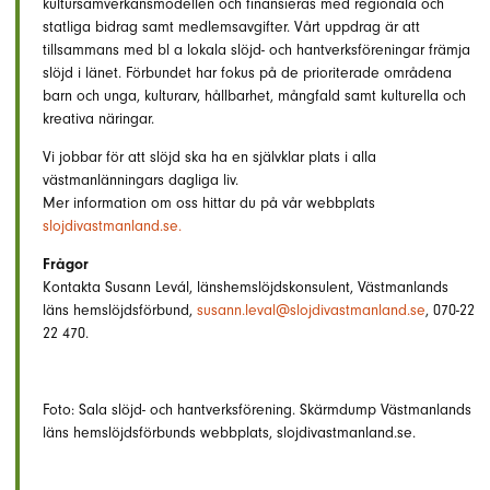
kultursamverkansmodellen och finansieras med regionala och
statliga bidrag samt medlemsavgifter. Vårt uppdrag är att
tillsammans med bl a lokala slöjd- och hantverksföreningar främja
slöjd i länet. Förbundet har fokus på de prioriterade områdena
barn och unga, kulturarv, hållbarhet, mångfald samt kulturella och
kreativa näringar.
Vi jobbar för att slöjd ska ha en självklar plats i alla
västmanlänningars dagliga liv.
Mer information om oss hittar du på vår webbplats
slojdivastmanland.se.
Frågor
Kontakta Susann Levál, länshemslöjdskonsulent, Västmanlands
läns hemslöjdsförbund,
susann.leval@slojdivastmanland.se
, 070-22
22 470.
Foto: Sala slöjd- och hantverksförening. Skärmdump Västmanlands
läns hemslöjdsförbunds webbplats, slojdivastmanland.se.