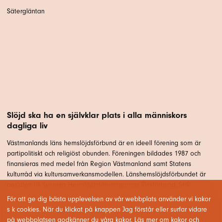
Sätergläntan
Slöjd ska ha en självklar plats i alla människors
dagliga liv
Västmanlands läns hemslöjdsförbund är en ideell förening som är
partipolitiskt och religiöst obunden. Föreningen bildades 1987 och
finansieras med medel från Region Västmanland samt Statens
kulturråd via kultursamverkansmodellen. Länshemslöjdsförbundet är
ansluten till Svenska Hemslöjdsföreningarnas Riksförbund, SHR.
För att ge dig bästa upplevelsen av vår webbplats använder vi kakor
s k cookies. När du klickat på knappen Jag förstår eller surfar vidare
på webbplatsen godkänner du våra kakor.
Läs mer om kakor och