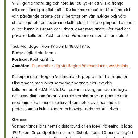
Vi vill gärna träffa dig och höra hur du tycker att vi ska främja
slöjden i länet på bästa sätt. Du kommer också att få en inblick i
vårt pågående arbete där vi berättar om vårt nuläge och våra
utmaningar utifrån nuvarande kulturplan. I mindre grupper kommer
du att kunna diskutera och utbyta idéer med andra. Var med och
påverka kulturen i Västmanland! Välkommen med din anmälan!
Tid:
Måndagen den 19 april kl 18.00-19.15.
Plats:
digitalt via Teams.
Kostnad:
Kostnadsfritt.
Anmälan:
Du anmäler dig via Region Västmanlands webbplats
.
Kulturplanen är Region Västmanlands program för hur regionen
tillsammans med olika samarbetspartners ska utveckla
kulturområdet 2023–2026. Den pekar ut övergripande strategier
och utvecklingsområden. Kulturplanen ska arbetas fram i dialog
med länets kommuner, kulturverksamheter, civila samhället,
professionella kulturskapare och övriga delar av kulturlivet.
Om oss
Västmanlands läns hemslöjdsförbund är en ideell förening, bildad
1987, som är partipolitiskt och religiöst obunden. Förbundet ingår i