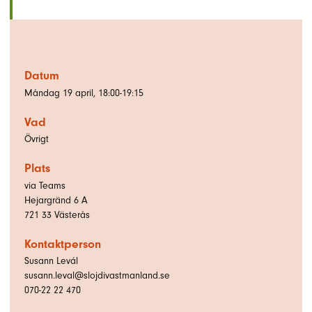
Datum
Måndag 19 april, 18:00-19:15
Vad
Övrigt
Plats
via Teams
Hejargränd 6 A
721 33
Västerås
Kontaktperson
Susann Levál
susann.leval@slojdivastmanland.se
070-22 22 470