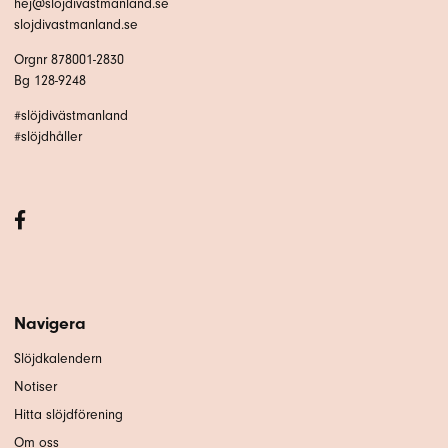
hej@slojdivastmanland.se
slojdivastmanland.se
Orgnr 878001-2830
Bg 128-9248
#slöjdivästmanland
#slöjdhåller
Navigera
Slöjdkalendern
Notiser
Hitta slöjdförening
Om oss