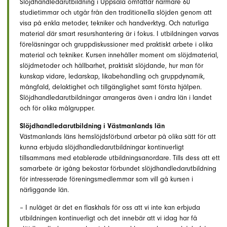
Slöjdhandledarutbildning i Uppsala omfattar närmare 60
studietimmar och utgår från den traditionella slöjden genom att
visa på enkla metoder, tekniker och handverktyg. Och naturliga
material där smart resurshantering är i fokus. I utbildningen varvas
föreläsningar och gruppdiskussioner med praktiskt arbete i olika
material och tekniker. Kursen innehåller moment om slöjdmaterial,
slöjdmetoder och hållbarhet, praktiskt slöjdande, hur man för
kunskap vidare, ledarskap, likabehandling och gruppdynamik,
mångfald, delaktighet och tillgänglighet samt första hjälpen.
Slöjdhandledarutbildningar arrangeras även i andra län i landet
och för olika målgrupper.
Slöjdhandledarutbildning i Västmanlands län
Västmanlands läns hemslöjdsförbund arbetar på olika sätt för att
kunna erbjuda slöjdhandledarutbildningar kontinuerligt
tillsammans med etablerade utbildningsanordare. Tills dess att ett
samarbete är igång bekostar förbundet slöjdhandledarutbildning
för intresserade föreningsmedlemmar som vill gå kursen i
närliggande län.
– I nuläget är det en flaskhals för oss att vi inte kan erbjuda
utbildningen kontinuerligt och det innebär att vi idag har få