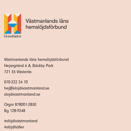
Västmanlands läns hemslöjdsförbund
Hejargränd 6 A, Bäckby Park
721 33 Västerås
070-222 24 70
hej@slojdivastmanland.se
slojdivastmanland.se
Orgnr 878001-2830
Bg 128-9248
#slöjdivästmanland
#slöjdhåller