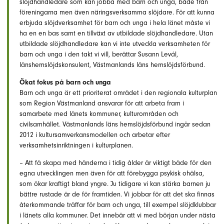
slöjdhandledare som kan jobba med barn och unga, både från
föreningarna men även näringsverksamma slöjdare. För att kunna
erbjuda slöjdverksamhet för barn och unga i hela länet måste vi
ha en en bas samt en tillväxt av utbildade slöjdhandledare. Utan
utbildade slöjdhandledare kan vi inte utveckla verksamheten för
barn och unga i den takt vi vill, berättar Susann Levál,
länshemslöjdskonsulent, Västmanlands läns hemslöjdsförbund.
Ökat fokus på barn och unga
Barn och unga är ett prioriterat området i den regionala kulturplan
som Region Västmanland ansvarar för att arbeta fram i
samarbete med länets kommuner, kulturområden och
civilsamhället. Västmanlands läns hemslöjdsförbund ingår sedan
2012 i kultursamverkansmodellen och arbetar efter
verksamhetsinriktningen i kulturplanen.
– Att få skapa med händerna i tidig ålder är viktigt både för den
egna utvecklingen men även för att förebygga psykisk ohälsa,
som ökar kraftigt bland yngre. Ju tidigare vi kan stärka barnen ju
bättre rustade är de för framtiden. Vi jobbar för att det ska finnas
återkommande träffar för barn och unga, till exempel slöjdklubbar
i länets alla kommuner. Det innebär att vi med början under nästa