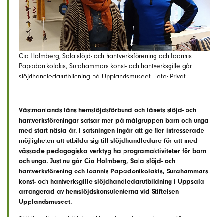
Cia Holmberg, Sala slöjd- och hantverksförening och Ioannis
Papadonikolakis, Surahammars konst- och hantverksgille går
slöjdhandledarutbildning på Upplandsmuseet. Foto: Privat.
Västmanlands läns hemslöjdsförbund och länets slöjd- och
hantverksföreningar satsar mer på målgruppen barn och unga
med start nästa år. I satsningen ingår att ge fler intresserade
möjligheten att utbilda sig till slöjdhandledare för att med
vässade pedagogiska verktyg ha programaktiviteter för barn
och unga. Just nu går Cia Holmberg, Sala slöjd- och
hantverksförening och Ioannis Papadonikolakis, Surahammars
konst- och hantverksgille slöjdhandledarutbildning i Uppsala
arrangerad av hemslöjdskonsulenterna vid Stiftelsen
Upplandsmuseet.